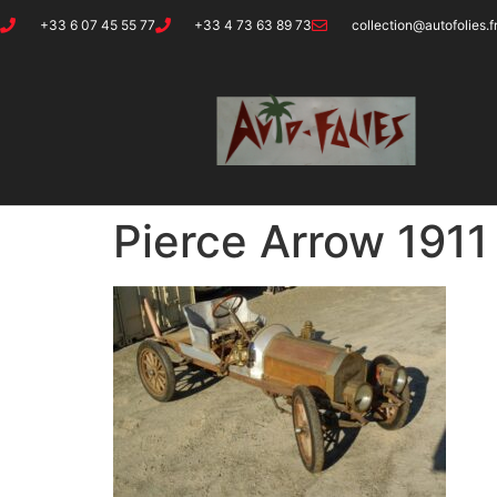
+33 6 07 45 55 77
+33 4 73 63 89 73
collection@autofolies.f
Pierce Arrow 1911