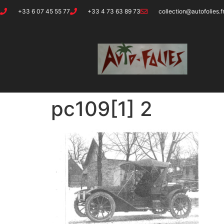
+33 6 07 45 55 77
+33 4 73 63 89 73
collection@autofolies.f
pc109[1] 2