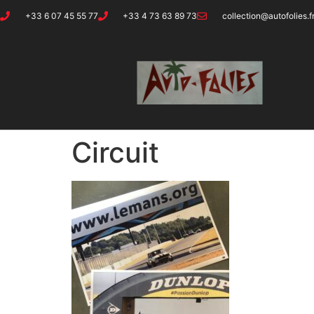
+33 6 07 45 55 77
+33 4 73 63 89 73
collection@autofolies.f
Circuit