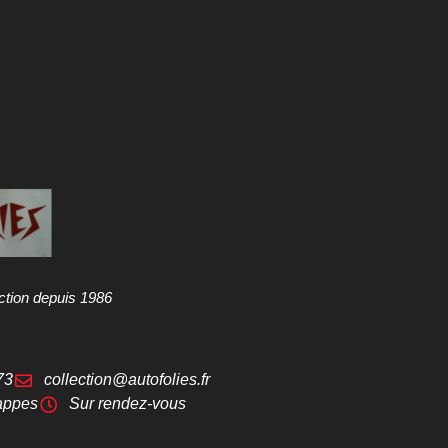
ction depuis 1986
73
collection@autofolies.fr
appes
Sur rendez-vous