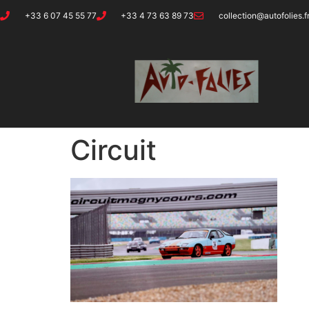
+33 6 07 45 55 77
+33 4 73 63 89 73
collection@autofolies.f
Circuit