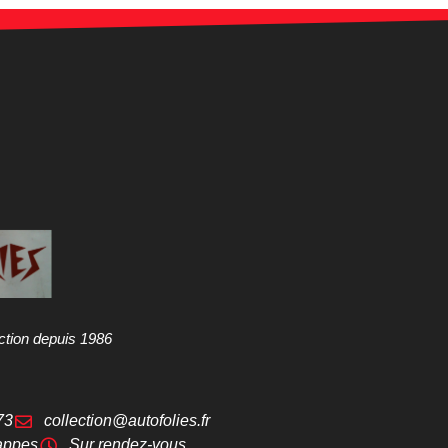
ction depuis 1986
73
collection@autofolies.fr
appes
Sur rendez-vous