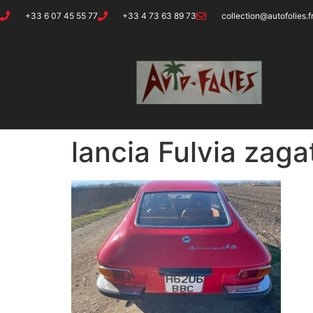
+33 6 07 45 55 77
+33 4 73 63 89 73
collection@autofolies.f
lancia Fulvia zaga