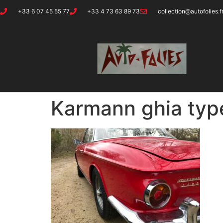
+33 6 07 45 55 77
+33 4 73 63 89 73
collection@autofolies.f
Karmann ghia typ