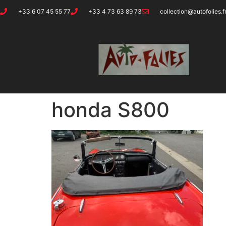
+33 6 07 45 55 77
+33 4 73 63 89 73
collection@autofolies.f
honda S800