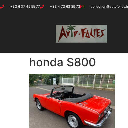
+33 6 07 45 55 77
+33 4 73 63 89 73
collection@autofolies.f
honda S800