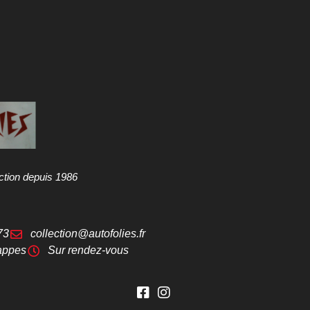
ction depuis 1986
73
collection@autofolies.fr
appes
Sur rendez-vous