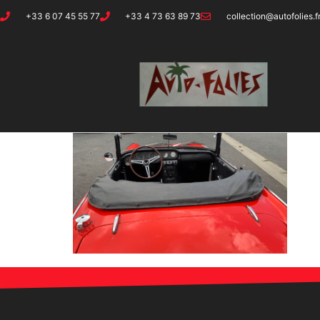
+33 6 07 45 55 77
+33 4 73 63 89 73
collection@autofolies.f