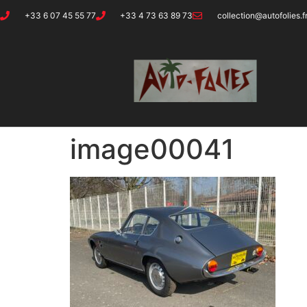
+33 6 07 45 55 77
+33 4 73 63 89 73
collection@autofolies.f
image00041