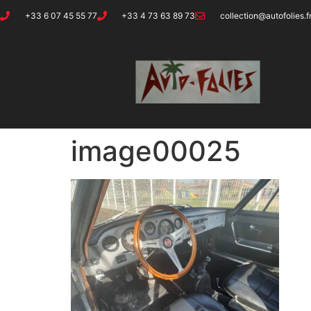
+33 6 07 45 55 77
+33 4 73 63 89 73
collection@autofolies.f
image00025