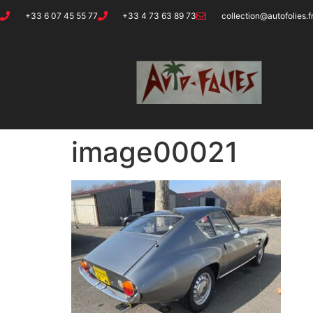
+33 6 07 45 55 77
+33 4 73 63 89 73
collection@autofolies.f
image00021