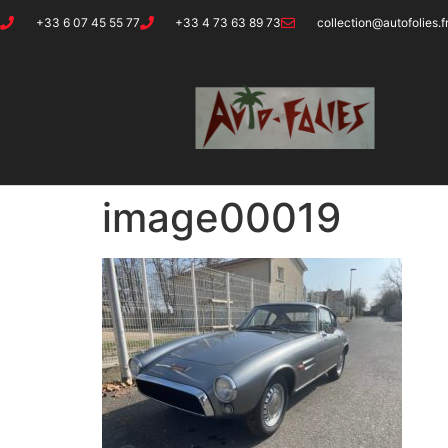
+33 6 07 45 55 77
+33 4 73 63 89 73
collection@autofolies.f
image00019