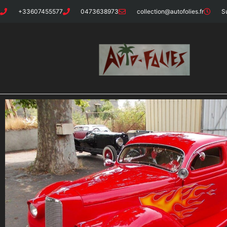
+33607455577
0473638973
collection@autofolies.fr
S