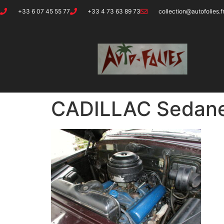
+33 6 07 45 55 77
+33 4 73 63 89 73
collection@autofolies.f
CADILLAC Sedane