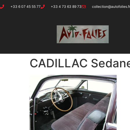
+33 6 07 45 55 77
+33 4 73 63 89 73
collection@autofolies.f
CADILLAC Sedane