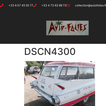
+33 6 07 45 55 77
+33 4 73 63 89 73
collection@autofolies.f
DSCN4300