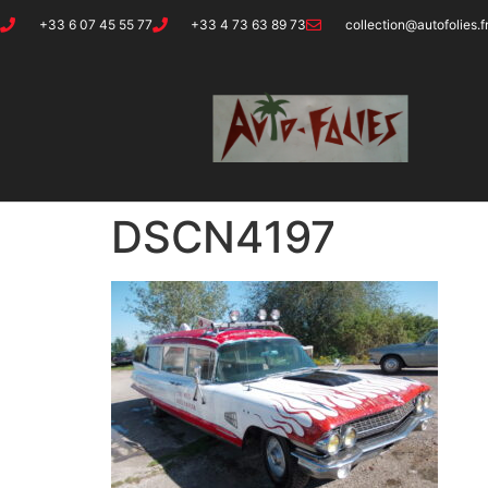
+33 6 07 45 55 77
+33 4 73 63 89 73
collection@autofolies.f
DSCN4197