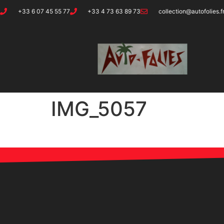
+33 6 07 45 55 77
+33 4 73 63 89 73
collection@autofolies.f
IMG_5057