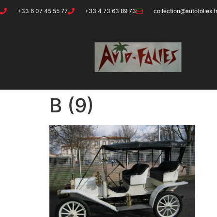
+33 6 07 45 55 77
+33 4 73 63 89 73
collection@autofolies.f
B (9)