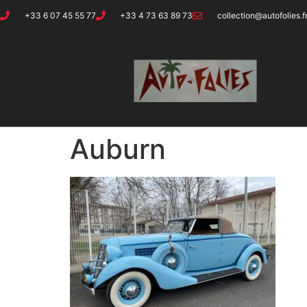
+33 6 07 45 55 77
+33 4 73 63 89 73
collection@autofolies.f
Auburn