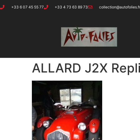
+33 6 07 45 55 77
+33 4 73 63 89 73
collection@autofolies.f
ALLARD J2X Repl