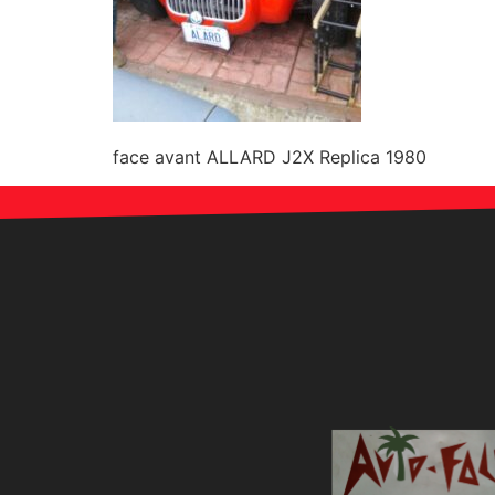
face avant ALLARD J2X Replica 1980